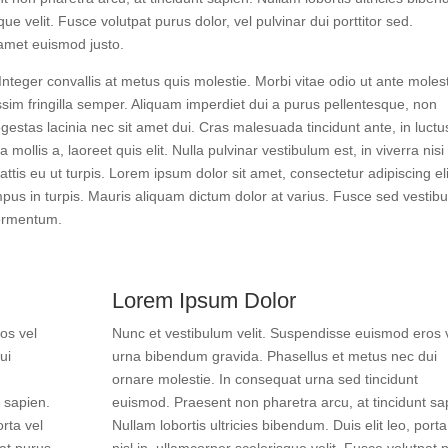
sque velit. Fusce volutpat purus dolor, vel pulvinar dui porttitor sed.
amet euismod justo.
 Integer convallis at metus quis molestie. Morbi vitae odio ut ante moles
ssim fringilla semper. Aliquam imperdiet dui a purus pellentesque, non
gestas lacinia nec sit amet dui. Cras malesuada tincidunt ante, in luctu
ollis a, laoreet quis elit. Nulla pulvinar vestibulum est, in viverra nisi
is eu ut turpis. Lorem ipsum dolor sit amet, consectetur adipiscing eli
empus in turpis. Mauris aliquam dictum dolor at varius. Fusce sed vestib
fermentum.
Lorem Ipsum Dolor
os vel
Nunc et vestibulum velit. Suspendisse euismod eros 
ui
urna bibendum gravida. Phasellus et metus nec dui
ornare molestie. In consequat urna sed tincidunt
 sapien.
euismod. Praesent non pharetra arcu, at tincidunt sa
orta vel
Nullam lobortis ultricies bibendum. Duis elit leo, porta