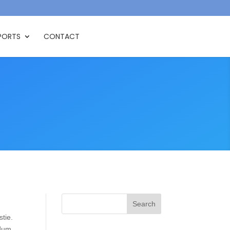
PORTS
CONTACT
tie.
ndum.