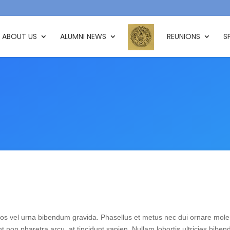
ABOUT US
ALUMNI NEWS
REUNIONS
S
os vel urna bibendum gravida. Phasellus et metus nec dui ornare moles
 non pharetra arcu, at tincidunt sapien. Nullam lobortis ultricies bibe