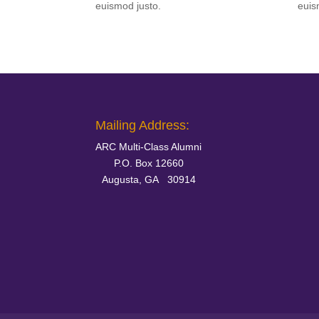
euismod justo.
euis
Mailing Address:
ARC Multi-Class Alumni
P.O. Box 12660
Augusta, GA 30914