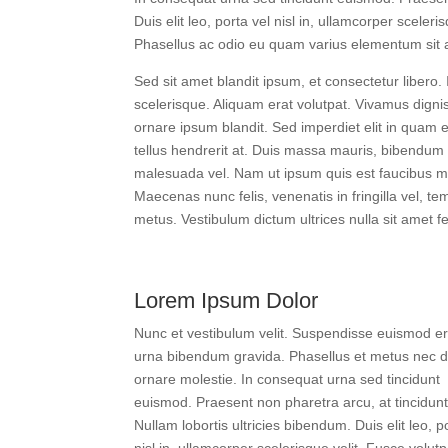
Duis elit leo, porta vel nisl in, ullamcorper sceleri
Phasellus ac odio eu quam varius elementum sit 
Sed sit amet blandit ipsum, et consectetur libero.
scelerisque. Aliquam erat volutpat. Vivamus digni
ornare ipsum blandit. Sed imperdiet elit in quam e
tellus hendrerit at. Duis massa mauris, bibendum a m
malesuada vel. Nam ut ipsum quis est faucibus matt
Maecenas nunc felis, venenatis in fringilla vel, t
metus. Vestibulum dictum ultrices nulla sit amet 
Lorem Ipsum Dolor
Nunc et vestibulum velit. Suspendisse euismod er
urna bibendum gravida. Phasellus et metus nec d
ornare molestie. In consequat urna sed tincidunt
euismod. Praesent non pharetra arcu, at tincidunt
Nullam lobortis ultricies bibendum. Duis elit leo, p