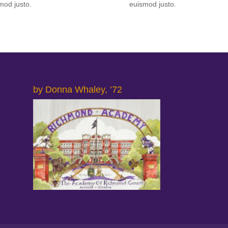
mod justo.
euismod justo.
by Donna Whaley, ’72