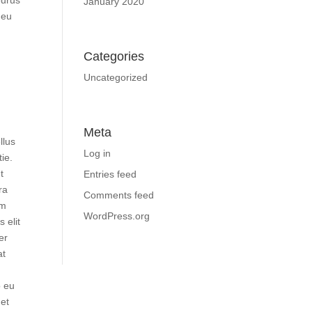
purus
January 2020
 eu
Categories
Uncategorized
Meta
llus
Log in
ie.
t
Entries feed
ra
Comments feed
am
WordPress.org
 elit
er
at
o eu
et