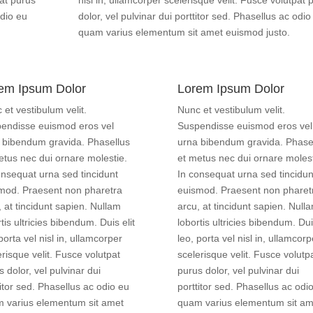
pat purus
nisl in, ullamcorper scelerisque velit. Fusce volutpat 
odio eu
dolor, vel pulvinar dui porttitor sed. Phasellus ac odio
quam varius elementum sit amet euismod justo.
em Ipsum Dolor
Lorem Ipsum Dolor
 et vestibulum velit.
Nunc et vestibulum velit.
endisse euismod eros vel
Suspendisse euismod eros vel
 bibendum gravida. Phasellus
urna bibendum gravida. Phase
etus nec dui ornare molestie.
et metus nec dui ornare molest
onsequat urna sed tincidunt
In consequat urna sed tincidun
mod. Praesent non pharetra
euismod. Praesent non pharet
, at tincidunt sapien. Nullam
arcu, at tincidunt sapien. Null
tis ultricies bibendum. Duis elit
lobortis ultricies bibendum. Duis
porta vel nisl in, ullamcorper
leo, porta vel nisl in, ullamcorp
erisque velit. Fusce volutpat
scelerisque velit. Fusce volutp
 dolor, vel pulvinar dui
purus dolor, vel pulvinar dui
titor sed. Phasellus ac odio eu
porttitor sed. Phasellus ac odi
 varius elementum sit amet
quam varius elementum sit am