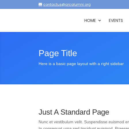
contactus@arcalumni.org
HOME
EVENTS
Page Title
Here is a basic page layout with a right sidebar
Just A Standard Page
Nunc et vestibulum velit. Suspendisse euismod er
In consequat urna sed tincidunt euismod. Praesent