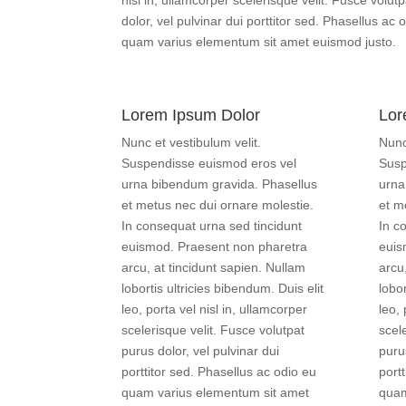
nisl in, ullamcorper scelerisque velit. Fusce volut
dolor, vel pulvinar dui porttitor sed. Phasellus ac 
quam varius elementum sit amet euismod justo.
Lorem Ipsum Dolor
Lor
Nunc et vestibulum velit.
Nunc
Suspendisse euismod eros vel
Susp
urna bibendum gravida. Phasellus
urna
et metus nec dui ornare molestie.
et m
In consequat urna sed tincidunt
In c
euismod. Praesent non pharetra
euis
arcu, at tincidunt sapien. Nullam
arcu
lobortis ultricies bibendum. Duis elit
lobor
leo, porta vel nisl in, ullamcorper
leo, 
scelerisque velit. Fusce volutpat
scel
purus dolor, vel pulvinar dui
purus
porttitor sed. Phasellus ac odio eu
port
quam varius elementum sit amet
quam